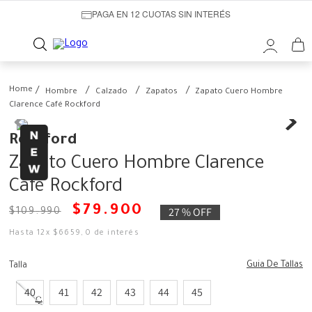
PAGA EN 12 CUOTAS SIN INTERÉS
Hombre
Calzado
Zapatos
Zapato Cuero Hombre
Clarence Café Rockford
Rockford
Zapato Cuero Hombre Clarence
Café Rockford
$
79
.
900
27 %
OFF
$
109
.
990
Hasta
12
x
$
6659
,
0
de interés
Guia De Tallas
Talla
40
41
42
43
44
45