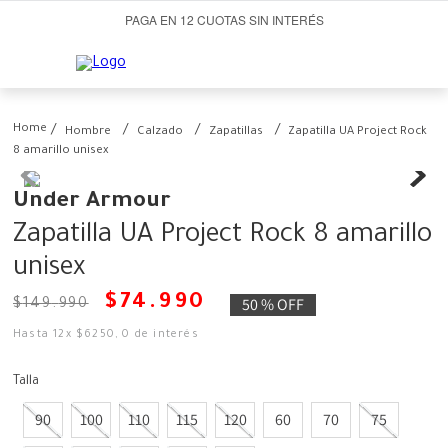
PAGA EN 12 CUOTAS SIN INTERÉS
Hombre
Calzado
Zapatillas
Zapatilla UA Project Rock
8 amarillo unisex
Under Armour
Zapatilla UA Project Rock 8 amarillo
unisex
$
74
.
990
50 %
OFF
$
149
.
990
Hasta
12
x
$
6250
,
0
de interés
Talla
90
100
110
115
120
60
70
75