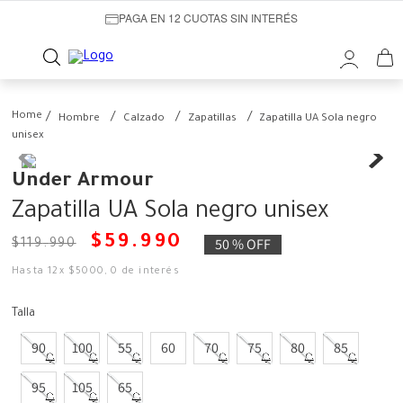
PAGA EN 12 CUOTAS SIN INTERÉS
Hombre
Calzado
Zapatillas
Zapatilla UA Sola negro
unisex
Under Armour
Zapatilla UA Sola negro unisex
$
59
.
990
50 %
OFF
$
119
.
990
Hasta
12
x
$
5000
,
0
de interés
Talla
90
100
55
60
70
75
80
85
95
105
65