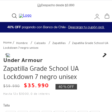
Despacho desde $3.890
Hombre
Calzado
Zapatillas
Zapatilla Grade School UA
Lockdown 7 negro unisex
Under Armour
Zapatilla Grade School UA
Lockdown 7 negro unisex
$
35
.
990
40 %
OFF
$
59
.
990
Hasta
12
x
$
3000
,
0
de interés
Talla