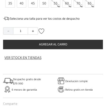
35
40
45
50
55
60
70
65
Seleciona una talla para ver los costos de despacho
－
＋
AGREGAR AL CARRO
VER STOCK EN TIENDAS
Despacho gratis desde
Devolución simple
$79.990
6 meses de garantía
Retira gratis en tienda
Comparte