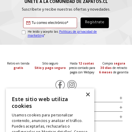
Suscríbete y recibe nuestras ofertas y novedades.
He leído y acepto las
Políticas de privacidad de
marketing
*
Retiro en tienda
Sitio seguro
Hasta
12 cuotas
Compra
segura
gratis
Sitio y pago seguro
precio contado para
30 días
de retracto
pagos con Webpay
6 meses
de garantía
×
Servicio al Consumidor
+
Este sitio web utiliza
cookies
Legal
+
Usamos cookies para personalizar
Cuenta
+
contenido, anuncios y analizar el tráfico.
Puedes aceptarlas, rechazarlas o
configurarlas en 'Mostrar detalles'. Conoce