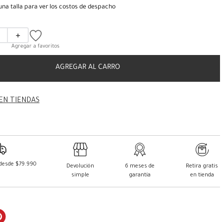
una talla para ver los costos de despacho
＋
AGREGAR AL CARRO
EN TIENDAS
 desde $79.990
Devolución
6 meses de
Retira gratis
simple
garantía
en tienda