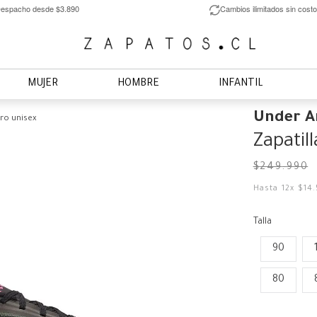
espacho desde $3.890
Cambios ilimitados sin costo
MUJER
HOMBRE
INFANTIL
Under 
gro unisex
Zapatill
$
249
.
990
Hasta
12
x
$
14
.
Talla
90
80