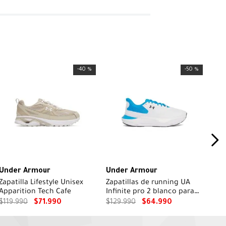
-
40 %
-
50 %
Under Armour
Under Armour
Zapatilla Lifestyle Unisex
Zapatillas de running UA
Apparition Tech Cafe
Infinite pro 2 blanco para
hombre
$
119
.
990
$
71
.
990
$
129
.
990
$
64
.
990