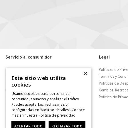
Servicio al consumidor
Legal
Centro de Ayuda
Políticas de Priv
×
Este sitio web utiliza
Tiendas
Términos y Condi
cookies
Contáctanos
Políticas de Des
Retiro en tienda
Cambios, Retract
Usamos cookies para personalizar
Giftcard
Política de Priva
contenido, anuncios y analizar el tráfico.
Puedes aceptarlas, rechazarlas o
Solicitar Factura
configurarlas en 'Mostrar detalles'. Conoce
CyberDay
más en nuestra
Política de privacidad
CyberMonday
ACEPTAR TODO
RECHAZAR TODO