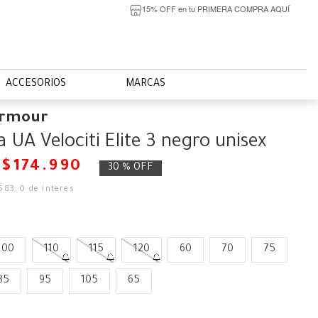
15% OFF en tu PRIMERA COMPRA AQUÍ
ACCESORIOS
MARCAS
Armour
a UA Velociti Elite 3 negro unisex
$
174
.
990
30 %
OFF
583
,
0
de interés
100
110
115
120
60
70
75
85
95
105
65