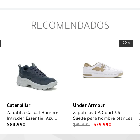
RECOMENDADOS
-
60 %
Caterpillar
Under Armour
Zapatilla Casual Hombre
Zapatillas UA Court 96
Intruder Essential Azul
Suede para hombre blancas
Marino Cat
$
84
.
990
$
99
.
990
$
39
.
990