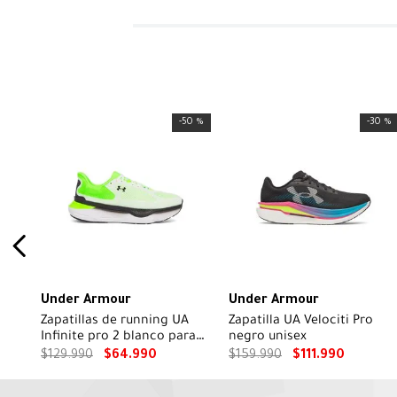
-
50 %
-
30 %
Under Armour
Under Armour
Zapatillas de running UA
Zapatilla UA Velociti Pro
Infinite pro 2 blanco para
negro unisex
hombre
$
129
.
990
$
64
.
990
$
159
.
990
$
111
.
990