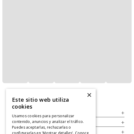
×
Este sitio web utiliza
cookies
Servicio al Consumidor
+
Usamos cookies para personalizar
contenido, anuncios y analizar el tráfico.
Legal
+
Puedes aceptarlas, rechazarlas o
Cuenta
+
configurarlas en 'Mostrar detalles'. Conoce