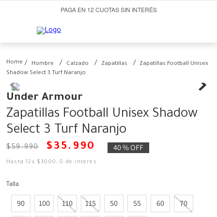
PAGA EN 12 CUOTAS SIN INTERÉS
Hombre
Calzado
Zapatillas
Zapatillas Football Unisex
Shadow Select 3 Turf Naranjo
Under Armour
Zapatillas Football Unisex Shadow
Select 3 Turf Naranjo
$
35
.
990
40 %
OFF
$
59
.
990
Hasta
12
x
$
3000
,
0
de interés
Talla
90
100
110
115
50
55
60
70