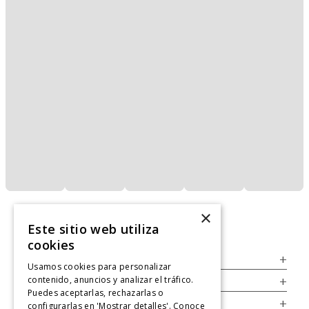
×
Este sitio web utiliza
cookies
Servicio al Consumidor
+
Usamos cookies para personalizar
contenido, anuncios y analizar el tráfico.
Legal
+
Puedes aceptarlas, rechazarlas o
Cuenta
+
configurarlas en 'Mostrar detalles'. Conoce