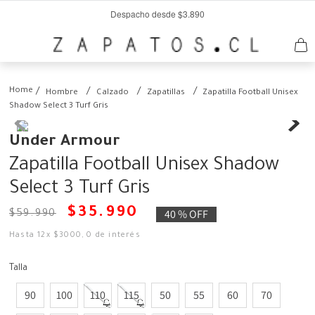
Despacho desde $3.890
Hombre
Calzado
Zapatillas
Zapatilla Football Unisex
Shadow Select 3 Turf Gris
Under Armour
Zapatilla Football Unisex Shadow
Select 3 Turf Gris
$
35
.
990
40 %
OFF
$
59
.
990
Hasta
12
x
$
3000
,
0
de interés
Talla
90
100
110
115
50
55
60
70