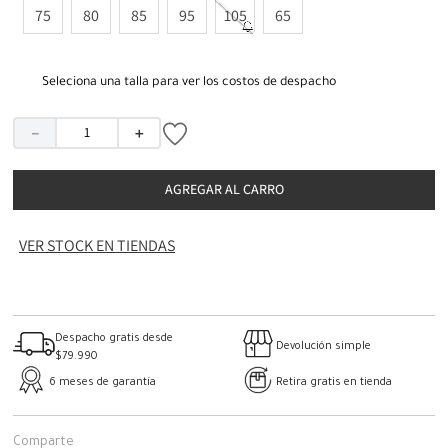
75
80
85
95
105
65
Seleciona una talla para ver los costos de despacho
－
＋
AGREGAR AL CARRO
VER STOCK EN TIENDAS
Despacho gratis desde
Devolución simple
$79.990
6 meses de garantía
Retira gratis en tienda
Comparte