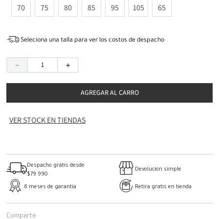
70
75
80
85
95
105
65
Seleciona una talla para ver los costos de despacho
－
＋
AGREGAR AL CARRO
VER STOCK EN TIENDAS
Despacho gratis desde
Devolución simple
$79.990
6 meses de garantía
Retira gratis en tienda
Comparte