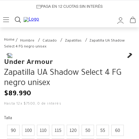
PAGA EN 12 CUOTAS SIN INTERÉS
Hombre
Calzado
Zapatillas
Zapatilla UA Shadow
Select 4 FG negro unisex
Under Armour
Zapatilla UA Shadow Select 4 FG
negro unisex
$
89
.
990
Hasta
12
x
$
7500
,
0
de interés
Talla
90
100
110
115
120
50
55
60