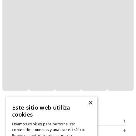
×
Este sitio web utiliza
cookies
Servicio al Consumidor
+
Usamos cookies para personalizar
contenido, anuncios y analizar el tráfico.
Legal
+
Puedes aceptarlas, rechazarlas o