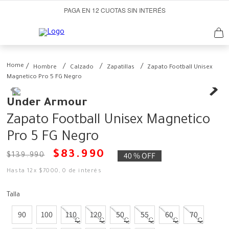
PAGA EN 12 CUOTAS SIN INTERÉS
Hombre
Calzado
Zapatillas
Zapato Football Unisex
Magnetico Pro 5 FG Negro
Under Armour
Zapato Football Unisex Magnetico
Pro 5 FG Negro
$
83
.
990
40 %
OFF
$
139
.
990
Hasta
12
x
$
7000
,
0
de interés
Talla
90
100
110
120
50
55
60
70