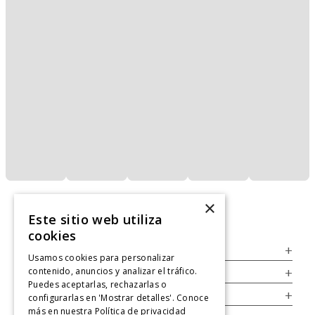
×
Este sitio web utiliza
cookies
Servicio al Consumidor
+
Usamos cookies para personalizar
contenido, anuncios y analizar el tráfico.
Legal
+
Puedes aceptarlas, rechazarlas o
Cuenta
+
configurarlas en 'Mostrar detalles'. Conoce
más en nuestra
Política de privacidad