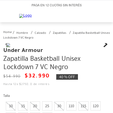
PAGA EN 12 CUOTAS SIN INTERÉS
Hombre
Calzado
Zapatillas
Zapatilla Basketball Unisex
Lockdown 7 VC Negro
Under Armour
Zapatilla Basketball Unisex
Lockdown 7 VC Negro
$
32
.
990
40 %
OFF
$
54
.
990
Hasta
12
x
$
2750
,
0
de interés
Talla
10
15
20
25
30
110
115
120