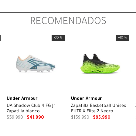
RECOMENDADOS
-
30 %
-
40 %
Under Armour
Under Armour
UA Shadow Club 4 FG Jr
Zapatilla Basketball Unisex
Zapatilla blanco
FUTR X Elite 2 Negro
$
59
.
990
$
41
.
990
$
159
.
990
$
95
.
990