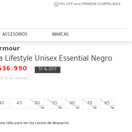
15% OFF en tu PRIMERA COMPRA AQUÍ
ACCESORIOS
MARCAS
Armour
a Lifestyle Unisex Essential Negro
$
36
.
990
51 %
OFF
83
,
0
de interés
40
45
50
55
60
70
65
una talla para ver los costos de despacho