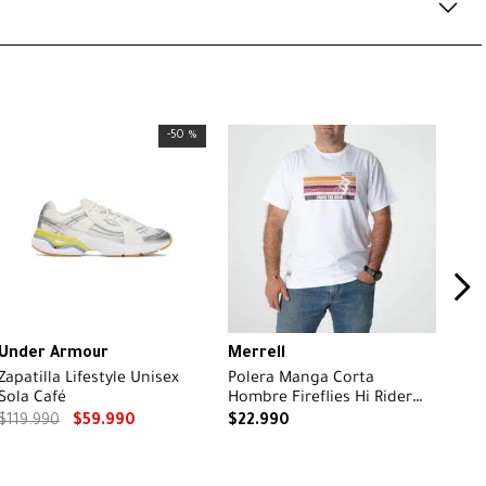
-
50 %
Under Armour
Merrell
Zapatilla Lifestyle Unisex
Polera Manga Corta
Sola Café
Hombre Fireflies Hi Rider
Blanco Merrell
$
119
.
990
$
59
.
990
$
22
.
990