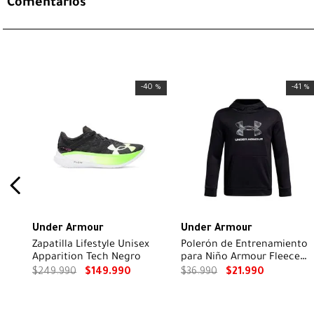
Comentarios
-
40 %
-
41 %
Under Armour
Under Armour
Zapatilla Lifestyle Unisex
Polerón de Entrenamiento
Apparition Tech Negro
para Niño Armour Fleece
big logo Negro
$
249
.
990
$
149
.
990
$
36
.
990
$
21
.
990