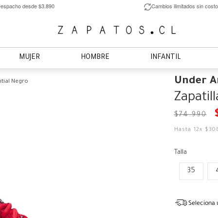
espacho desde $3.890
Cambios ilimitados sin costo
MUJER
HOMBRE
INFANTIL
Under 
ntial Negro
Zapatill
$
74
.
990
Hasta
12
x
$
30
Talla
35
Seleciona 