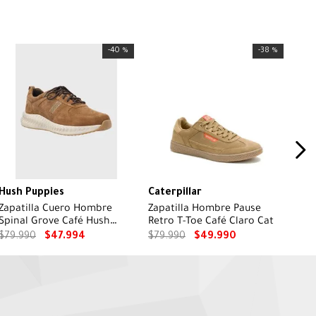
-
40 %
-
38 %
Hush Puppies
Caterpillar
Zapatilla Cuero Hombre
Zapatilla Hombre Pause
Spinal Grove Café Hush
Retro T-Toe Café Claro Cat
Puppies
$
79
.
990
$
47
.
994
$
79
.
990
$
49
.
990