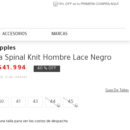
15% OFF en tu PRIMERA COMPRA AQUÍ
ACCESORIOS
MARCAS
ppies
la Spinal Knit Hombre Lace Negro
$
41
.
994
40 %
OFF
00
,
0
de interés
Guia De Tallas
40
41
43
44
45
una talla para ver los costos de despacho