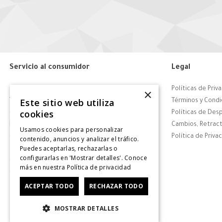
Servicio al consumidor
Legal
Centro de Ayuda
Políticas de Priv
×
Este sitio web utiliza
Tiendas
Términos y Condi
cookies
Contáctanos
Políticas de Des
Retiro en tienda
Cambios, Retract
Usamos cookies para personalizar
Giftcard
Política de Priva
contenido, anuncios y analizar el tráfico.
Puedes aceptarlas, rechazarlas o
Solicitar Factura
configurarlas en 'Mostrar detalles'. Conoce
CyberDay
más en nuestra
Política de privacidad
CyberMonday
ACEPTAR TODO
RECHAZAR TODO
MOSTRAR DETALLES