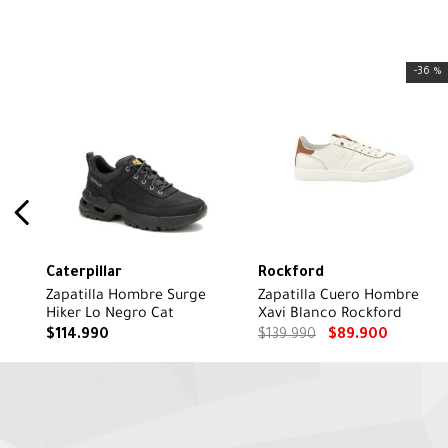
-
36 %
Caterpillar
Rockford
Zapatilla Hombre Surge
Zapatilla Cuero Hombre
Hiker Lo Negro Cat
Xavi Blanco Rockford
$
114
.
990
$
139
.
990
$
89
.
900