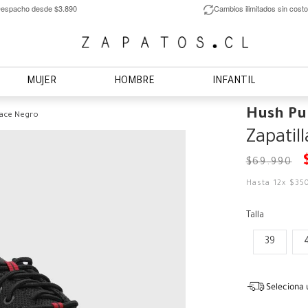
espacho desde $3.890
Cambios ilimitados sin costo
MUJER
HOMBRE
INFANTIL
Hush Pu
Lace Negro
Zapatil
$
69
.
990
Hasta
12
x
$
35
Talla
39
Seleciona 