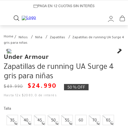
PAGA EN 12 CUOTAS SIN INTERÉS
Niños
Niña
Zapatillas
Zapatillas de running UA Surge 4
gris para niñas
Under Armour
Zapatillas de running UA Surge 4
gris para niñas
$
24
.
990
50 %
OFF
$
49
.
990
Hasta
12
x
$
2083
,
0
de interés
Talla
35
40
45
50
55
60
70
65