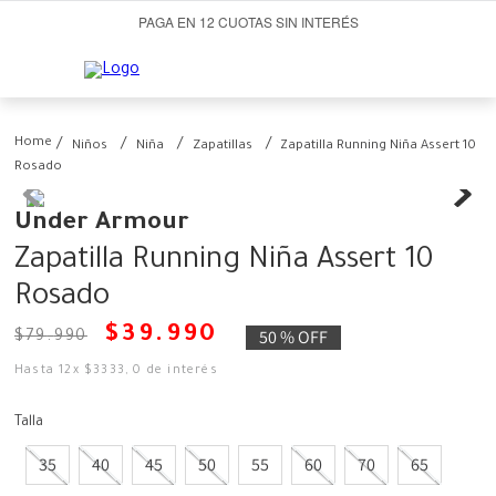
PAGA EN 12 CUOTAS SIN INTERÉS
Niños
Niña
Zapatillas
Zapatilla Running Niña Assert 10
Rosado
Under Armour
Zapatilla Running Niña Assert 10
Rosado
$
39
.
990
50 %
OFF
$
79
.
990
Hasta
12
x
$
3333
,
0
de interés
Talla
35
40
45
50
55
60
70
65