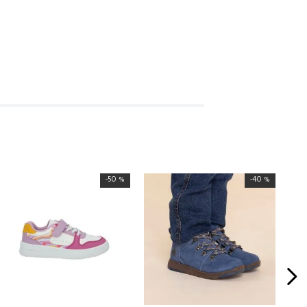
-
50 %
-
40 %