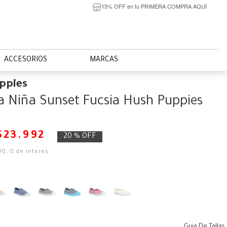
15% OFF en tu PRIMERA COMPRA AQUÍ
ACCESORIOS
MARCAS
ppies
la Niña Sunset Fucsia Hush Puppies
$
23
.
992
20 %
OFF
00
,
0
de interés