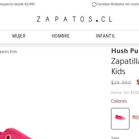
espacho desde $3.890
Cambios ilimitados sin costo
MUJER
HOMBRE
INFANTIL
Hush Pu
ppies Kids
Zapatil
Kids
$
29
.
990
Hasta
12
x
$
20
Colores