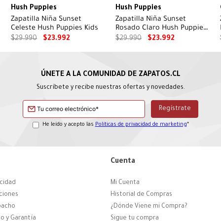
Hush Puppies
Hush Puppies
Zapatilla Niña Sunset
Zapatilla Niña Sunset
Celeste Hush Puppies Kids
Rosado Claro Hush Puppies
Kids
$
29
.
990
$
23
.
992
$
29
.
990
$
23
.
992
Suscríbete y recibe nuestras ofertas y novedades.
He leído y acepto las
Políticas de privacidad de marketing
*
Cuenta
acidad
Mi Cuenta
ciones
Historial de Compras
pacho
¿Dónde Viene mi Compra?
o y Garantía
Sigue tu compra