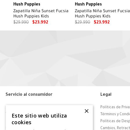
Hush Puppies
Hush Puppies
Zapatilla Niña Sunset Fucsia
Zapatilla Niña Sunset Fucsia
Hush Puppies Kids
Hush Puppies Kids
$
29
.
990
$
23
.
992
$
29
.
990
$
23
.
992
Servicio al consumidor
Legal
Centro de Ayuda
Políticas de Priv
×
Este sitio web utiliza
Tiendas
Términos y Condi
cookies
Contáctanos
Políticas de Des
Retiro en tienda
Cambios, Retract