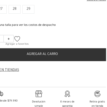
Guia De Tallas
27
28
29
una talla para ver los costos de despacho
＋
AGREGAR AL CARRO
EN TIENDAS
 desde $79.990
Devolución
6 meses de
Retira gratis
simple
garantía
en tienda