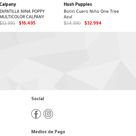
Calpany
Hush Puppies
ZAPATILLA NINA POPPY
Botín Cuero Niño One Tree
MULTICOLOR CALPANY
Azul
$
32
.
990
$
16
.
495
$
54
.
990
$
32
.
994
Social
Medios de Pago