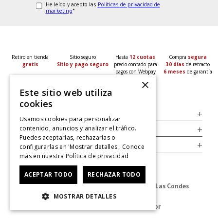
He leído y acepto las
Políticas de privacidad de
marketing
*
Retiro en tienda
Sitio seguro
Hasta
12 cuotas
Compra
segura
gratis
Sitio y pago seguro
precio contado para
30 días
de retracto
pagos con Webpay
6 meses
de garantía
×
Este sitio web utiliza
cookies
Servicio al Consumidor
+
Usamos cookies para personalizar
contenido, anuncios y analizar el tráfico.
Legal
+
Puedes aceptarlas, rechazarlas o
Cuenta
+
configurarlas en 'Mostrar detalles'. Conoce
más en nuestra
Política de privacidad
ACEPTAR TODO
RECHAZAR TODO
Dirección Oficina: Av. Las Condes #11281 - Las Condes
MOSTRAR DETALLES
Revisa nuestras tiendas
aquí
© 2025 Zapatos derechos de autor