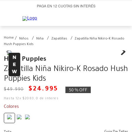
PAGA EN 12 CUOTAS SIN INTERÉS
Niños
Niña
Zapatillas
Zapatilla Niña Nikiro-K Rosado
Hush Puppies Kids
Hush Puppies
Zapatilla Niña Nikiro-K Rosado Hush
Puppies Kids
$
24
.
995
50 %
OFF
$
49
.
990
Hasta
12
x
$
2083
,
0
de interés
Colores