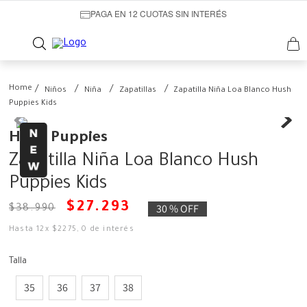
PAGA EN 12 CUOTAS SIN INTERÉS
Niños
Niña
Zapatillas
Zapatilla Niña Loa Blanco Hush
Puppies Kids
Hush Puppies
Zapatilla Niña Loa Blanco Hush
Puppies Kids
$
27
.
293
30 %
OFF
$
38
.
990
Hasta
12
x
$
2275
,
0
de interés
Talla
35
36
37
38