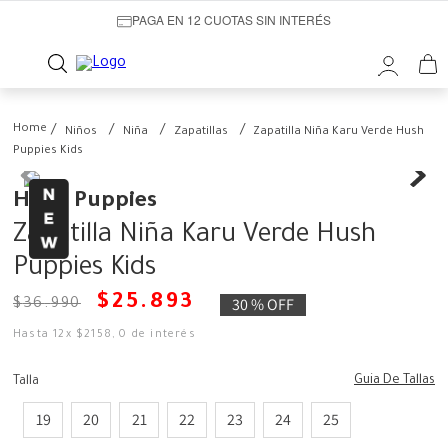
PAGA EN 12 CUOTAS SIN INTERÉS
Niños
Niña
Zapatillas
Zapatilla Niña Karu Verde Hush
Puppies Kids
Hush Puppies
Zapatilla Niña Karu Verde Hush
Puppies Kids
$
25
.
893
30 %
OFF
$
36
.
990
Hasta
12
x
$
2158
,
0
de interés
Guia De Tallas
Talla
19
20
21
22
23
24
25