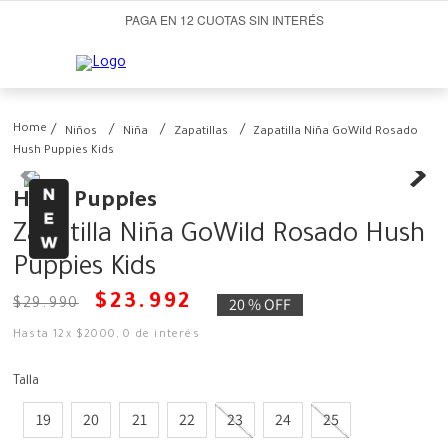
PAGA EN 12 CUOTAS SIN INTERÉS
Niños
Niña
Zapatillas
Zapatilla Niña GoWild Rosado
Hush Puppies Kids
Hush Puppies
Zapatilla Niña GoWild Rosado Hush
Puppies Kids
$
23
.
992
20 %
OFF
$
29
.
990
Hasta
12
x
$
2000
,
0
de interés
Talla
19
20
21
22
23
24
25