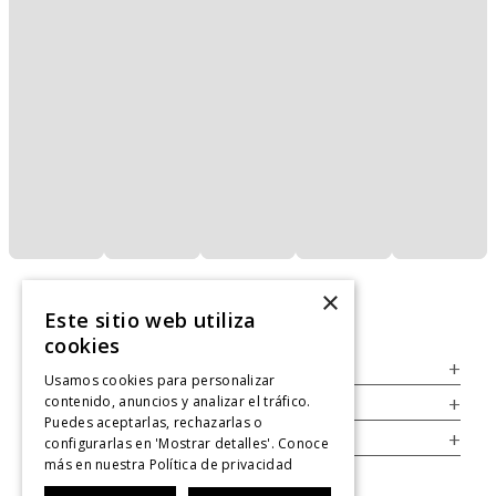
×
Este sitio web utiliza
cookies
Servicio al Consumidor
+
Usamos cookies para personalizar
contenido, anuncios y analizar el tráfico.
Legal
+
Puedes aceptarlas, rechazarlas o
Cuenta
+
configurarlas en 'Mostrar detalles'. Conoce
más en nuestra
Política de privacidad