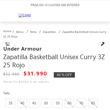
PAGA EN 12 CUOTAS SIN INTERÉS
Niños
Niña
Zapatillas
Zapatilla Basketball Unisex Curry
3Z 25 Rojo
Under Armour
Zapatilla Basketball Unisex Curry 3Z
25 Rojo
$
31
.
990
40 %
OFF
$
52
.
990
Hasta
12
x
$
2666
,
0
de interés
Talla
35
40
45
50
55
60
70
65