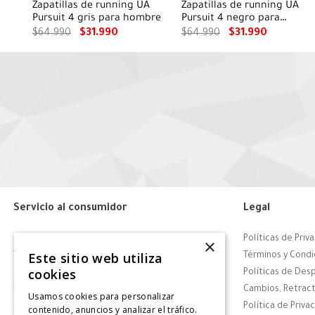
Zapatillas de running UA
Zapatillas de running UA
Pursuit 4 gris para hombre
Pursuit 4 negro para
hombre
$
64
.
990
$
31
.
990
$
64
.
990
$
31
.
990
Servicio al consumidor
Legal
Centro de Ayuda
Políticas de Priv
×
Este sitio web utiliza
Tiendas
Términos y Condi
cookies
Contáctanos
Políticas de Des
Retiro en tienda
Cambios, Retract
Usamos cookies para personalizar
Giftcard
Política de Priva
contenido, anuncios y analizar el tráfico.