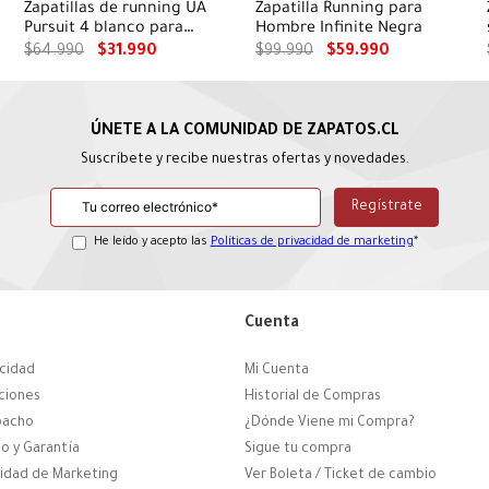
Zapatillas de running UA
Zapatilla Running para
Pursuit 4 blanco para
Hombre Infinite Negra
hombre
$
64
.
990
$
31
.
990
$
99
.
990
$
59
.
990
Suscríbete y recibe nuestras ofertas y novedades.
He leído y acepto las
Políticas de privacidad de marketing
*
Cuenta
acidad
Mi Cuenta
ciones
Historial de Compras
pacho
¿Dónde Viene mi Compra?
o y Garantía
Sigue tu compra
cidad de Marketing
Ver Boleta / Ticket de cambio