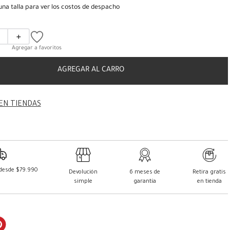
una talla para ver los costos de despacho
＋
AGREGAR AL CARRO
EN TIENDAS
 desde $79.990
Devolución
6 meses de
Retira gratis
simple
garantía
en tienda