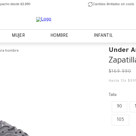
pacho desde $3.890
Cambios ilimitados sin costo
MUJER
HOMBRE
INFANTIL
Under 
para hombre
Zapatil
$
169
.
990
Hasta
12
x
$
99
Talla
90
105