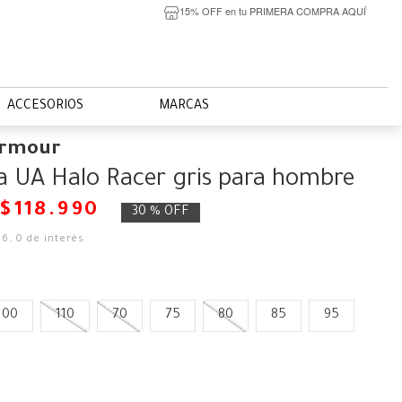
15% OFF en tu PRIMERA COMPRA AQUÍ
ACCESORIOS
MARCAS
Armour
la UA Halo Racer gris para hombre
$
118
.
990
30 %
OFF
16
,
0
de interés
100
110
70
75
80
85
95