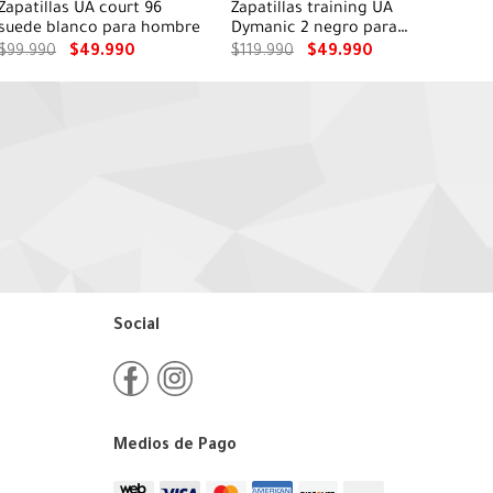
Zapatillas UA court 96
Zapatillas training UA
suede blanco para hombre
Dymanic 2 negro para
hombres
$
99
.
990
$
49
.
990
$
119
.
990
$
49
.
990
Social
Medios de Pago