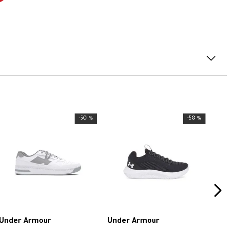
-
50 %
-
58 %
Under Armour
Under Armour