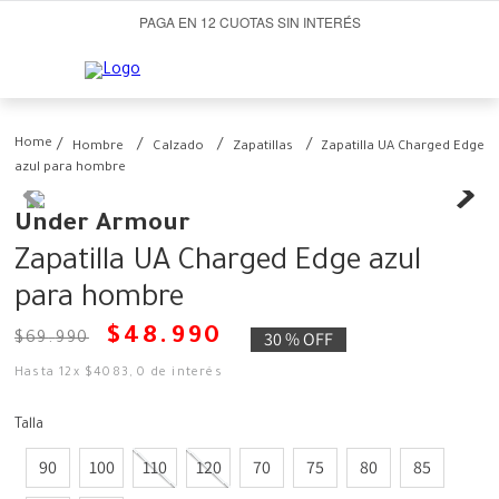
PAGA EN 12 CUOTAS SIN INTERÉS
Hombre
Calzado
Zapatillas
Zapatilla UA Charged Edge
azul para hombre
Under Armour
Zapatilla UA Charged Edge azul
para hombre
$
48
.
990
30 %
OFF
$
69
.
990
Hasta
12
x
$
4083
,
0
de interés
Talla
90
100
110
120
70
75
80
85