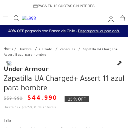
PAGA EN 12 CUOTAS SIN INTERÉS
Hombre
Calzado
Zapatillas
Zapatilla UA Charged+
Assert 11 azul para hombre
Under Armour
Zapatilla UA Charged+ Assert 11 azul
para hombre
$
44
.
990
25 %
OFF
$
59
.
990
Hasta
12
x
$
3750
,
0
de interés
Talla