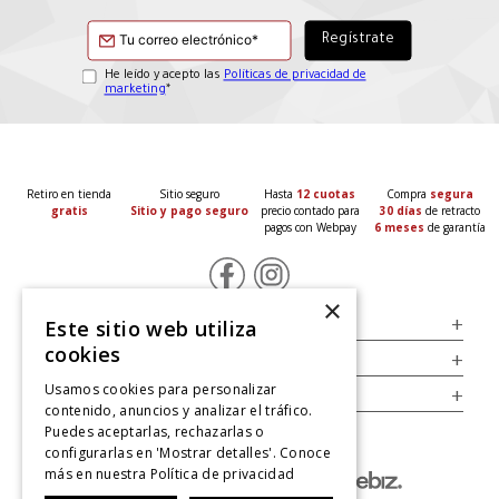
He leído y acepto las
Políticas de privacidad de
marketing
*
Retiro en tienda
Sitio seguro
Hasta
12 cuotas
Compra
segura
gratis
Sitio y pago seguro
precio contado para
30 días
de retracto
pagos con Webpay
6 meses
de garantía
×
Servicio al Consumidor
+
Este sitio web utiliza
cookies
Legal
+
Usamos cookies para personalizar
Cuenta
+
contenido, anuncios y analizar el tráfico.
Puedes aceptarlas, rechazarlas o
configurarlas en 'Mostrar detalles'. Conoce
más en nuestra
Política de privacidad