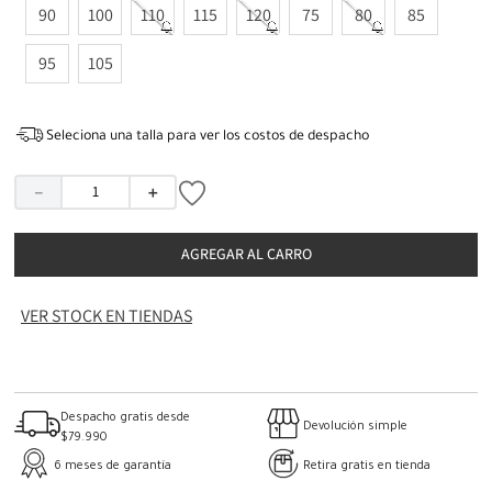
90
100
110
115
120
75
80
85
95
105
Seleciona una talla para ver los costos de despacho
－
＋
AGREGAR AL CARRO
VER STOCK EN TIENDAS
Despacho gratis desde
Devolución simple
$79.990
6 meses de garantía
Retira gratis en tienda