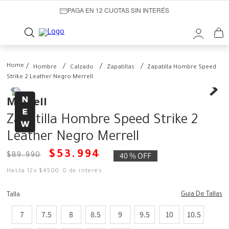
PAGA EN 12 CUOTAS SIN INTERÉS
Hombre
Calzado
Zapatillas
Zapatilla Hombre Speed
Strike 2 Leather Negro Merrell
Merrell
Zapatilla Hombre Speed Strike 2
Leather Negro Merrell
$
53
.
994
40 %
OFF
$
89
.
990
Hasta
12
x
$
4500
,
0
de interés
Guia De Tallas
Talla
7
7.5
8
8.5
9
9.5
10
10.5