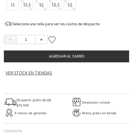
11
11.5
12
12.5
13
Seleciona una talla para ver los costos de despacho
－
＋
AGREGAR AL CARRO
VER STOCK EN TIENDAS
Despacho gratis desde
Devolución simple
$79.990
6 meses de garantía
Retira gratis en tienda
Comparte