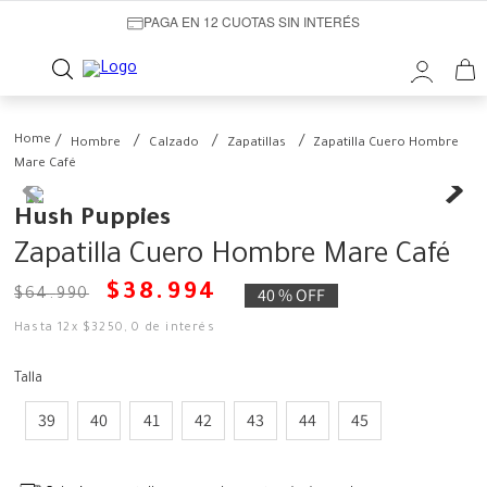
PAGA EN 12 CUOTAS SIN INTERÉS
Hombre
Calzado
Zapatillas
Zapatilla Cuero Hombre
Mare Café
Hush Puppies
Zapatilla Cuero Hombre Mare Café
$
38
.
994
40 %
OFF
$
64
.
990
Hasta
12
x
$
3250
,
0
de interés
Talla
39
40
41
42
43
44
45