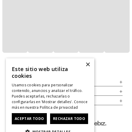
×
Este sitio web utiliza
cookies
Servicio al Consumidor
+
Usamos cookies para personalizar
contenido, anuncios y analizar el tráfico.
Legal
+
Puedes aceptarlas, rechazarlas o
Cuenta
+
configurarlas en 'Mostrar detalles'. Conoce
más en nuestra
Política de privacidad
ACEPTAR TODO
RECHAZAR TODO
MOSTRAR DETALLES