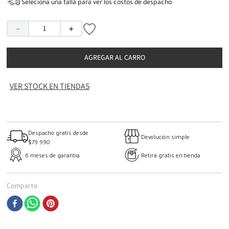
Seleciona una talla para ver los costos de despacho
－
＋
AGREGAR AL CARRO
VER STOCK EN TIENDAS
Despacho gratis desde
Devolución simple
$79.990
6 meses de garantía
Retira gratis en tienda
Comparte