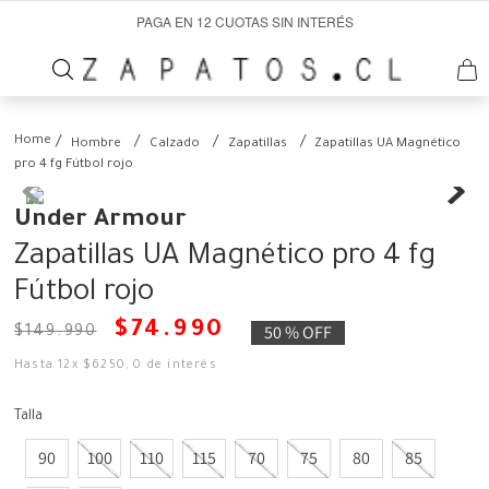
PAGA EN 12 CUOTAS SIN INTERÉS
Hombre
Calzado
Zapatillas
Zapatillas UA Magnético
pro 4 fg Fútbol rojo
Under Armour
Zapatillas UA Magnético pro 4 fg
Fútbol rojo
$
74
.
990
50 %
OFF
$
149
.
990
Hasta
12
x
$
6250
,
0
de interés
Talla
90
100
110
115
70
75
80
85