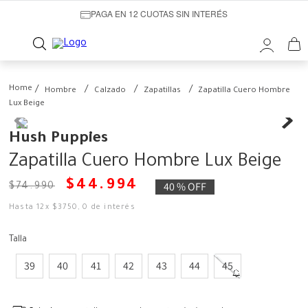
PAGA EN 12 CUOTAS SIN INTERÉS
Hombre
Calzado
Zapatillas
Zapatilla Cuero Hombre
Lux Beige
Hush Puppies
Zapatilla Cuero Hombre Lux Beige
$
44
.
994
40 %
OFF
$
74
.
990
Hasta
12
x
$
3750
,
0
de interés
Talla
39
40
41
42
43
44
45