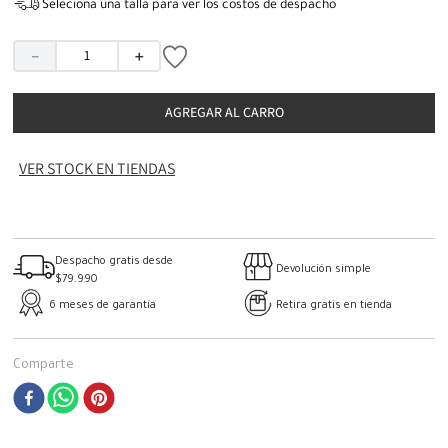
Seleciona una talla para ver los costos de despacho
－
＋
AGREGAR AL CARRO
VER STOCK EN TIENDAS
Despacho gratis desde
Devolución simple
$79.990
6 meses de garantía
Retira gratis en tienda
Comparte