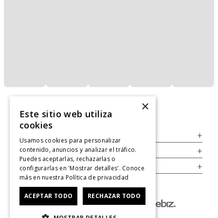
×
Este sitio web utiliza
cookies
Servicio al Consumidor
+
Usamos cookies para personalizar
contenido, anuncios y analizar el tráfico.
Legal
+
Puedes aceptarlas, rechazarlas o
Cuenta
+
configurarlas en 'Mostrar detalles'. Conoce
más en nuestra
Política de privacidad
ACEPTAR TODO
RECHAZAR TODO
MOSTRAR DETALLES