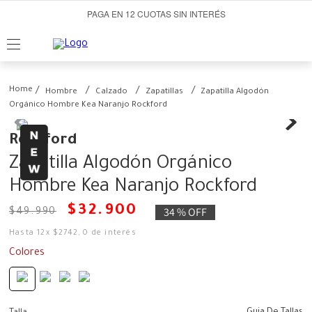
PAGA EN 12 CUOTAS SIN INTERÉS
Hombre
Calzado
Zapatillas
Zapatilla Algodón
Orgánico Hombre Kea Naranjo Rockford
Rockford
Zapatilla Algodón Orgánico
Hombre Kea Naranjo Rockford
$
32
.
900
34 %
OFF
$
49
.
990
Hasta
12
x
$
2742
,
0
de interés
Colores