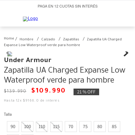
PAGA EN 12 CUOTAS SIN INTERÉS
Hombre
Calzado
Zapatillas
Zapatilla UA Charged
Expanse Low Waterproof verde para hombre
Under Armour
Zapatilla UA Charged Expanse Low
Waterproof verde para hombre
$
109
.
990
21 %
OFF
$
139
.
990
Hasta
12
x
$
9166
,
0
de interés
Talla
90
100
110
115
70
75
80
85