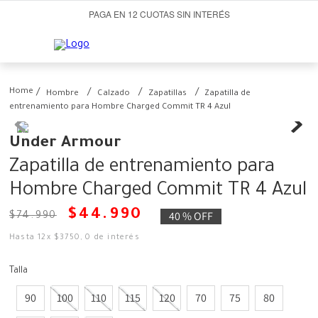
PAGA EN 12 CUOTAS SIN INTERÉS
Hombre
Calzado
Zapatillas
Zapatilla de
entrenamiento para Hombre Charged Commit TR 4 Azul
Under Armour
Zapatilla de entrenamiento para
Hombre Charged Commit TR 4 Azul
$
44
.
990
40 %
OFF
$
74
.
990
Hasta
12
x
$
3750
,
0
de interés
Talla
90
100
110
115
120
70
75
80