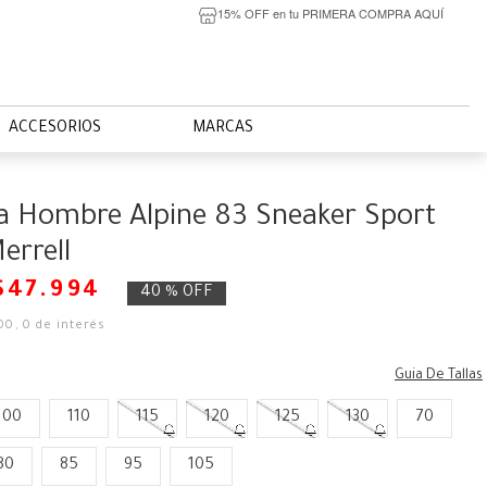
15% OFF en tu PRIMERA COMPRA AQUÍ
ACCESORIOS
MARCAS
la Hombre Alpine 83 Sneaker Sport
errell
$
47
.
994
40 %
OFF
00
,
0
de interés
Guia De Tallas
100
110
115
120
125
130
70
80
85
95
105