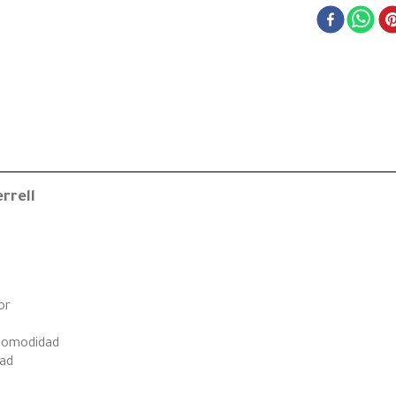
rrell
or
 comodidad
dad