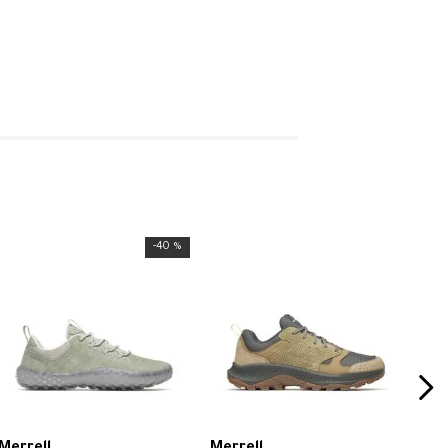
-
40 %