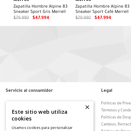
Merrell
Merrell
Zapatilla Hombre Alpine 83
Zapatilla Hombre Alpine 83
Sneaker Sport Gris Merrell
Sneaker Sport Café Merrell
$
79
.
990
$
47
.
994
$
79
.
990
$
47
.
994
Servicio al consumidor
Legal
Centro de Ayuda
Políticas de Priv
×
Este sitio web utiliza
Tiendas
Términos y Condi
cookies
Contáctanos
Políticas de Des
Retiro en tienda
Cambios, Retract
Usamos cookies para personalizar