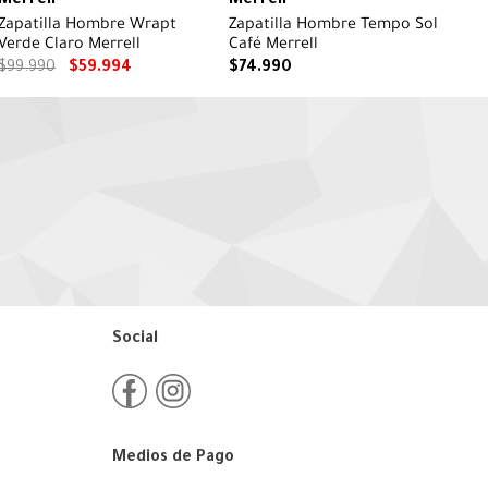
Merrell
Merrell
Zapatilla Hombre Wrapt
Zapatilla Hombre Tempo Sol
Verde Claro Merrell
Café Merrell
$
99
.
990
$
59
.
994
$
74
.
990
Social
Medios de Pago