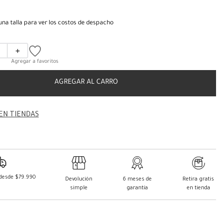
una talla para ver los costos de despacho
＋
AGREGAR AL CARRO
EN TIENDAS
 desde $79.990
Devolución
6 meses de
Retira gratis
simple
garantía
en tienda