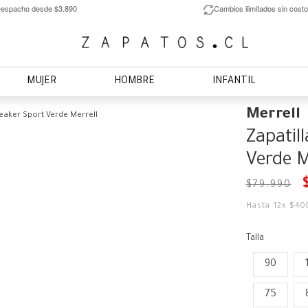
espacho desde $3.890
Cambios ilimitados sin costo
MUJER
HOMBRE
INFANTIL
Merrell
eaker Sport Verde Merrell
Zapatil
Verde M
$
79
.
990
Hasta
12
x
$
40
Talla
90
75