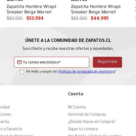
Merrell
Merrell
Zapatilla Hombre Wrapt
Zapatilla Hombre Wrapt
Sneaker Beige Merrell
Sneaker Beige Merrell
$
89
.
990
$
53
.
994
$
89
.
990
$
44
.
995
Suscríbete y recibe nuestras ofertas y novedades.
He leído y acepto las
Políticas de privacidad de marketing
*
Cuenta
acidad
Mi Cuenta
ciones
Historial de Compras
pacho
¿Dónde Viene mi Compra?
o y Garantía
Sigue tu compra