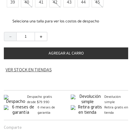
39
40
41
42
43
44
45
Seleciona una talla para ver los costos de despacho
－
＋
AGREGAR AL CARRO
VER STOCK EN TIENDAS
Despacho gratis
Devolución
desde $79.990
simple
6 meses de
Retira gratis en
garantía
tienda
Comparte