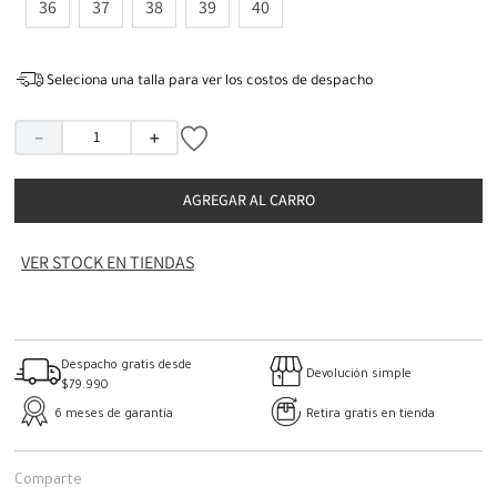
36
37
38
39
40
Seleciona una talla para ver los costos de despacho
－
＋
AGREGAR AL CARRO
VER STOCK EN TIENDAS
Despacho gratis desde
Devolución simple
$79.990
6 meses de garantía
Retira gratis en tienda
Comparte