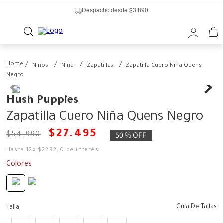
Despacho desde $3.890
Niños
Niña
Zapatillas
Zapatilla Cuero Niña Quens
Negro
Hush Puppies
Zapatilla Cuero Niña Quens Negro
$
27
.
495
50 %
OFF
$
54
.
990
Hasta
12
x
$
2292
,
0
de interés
Colores
Guia De Tallas
Talla