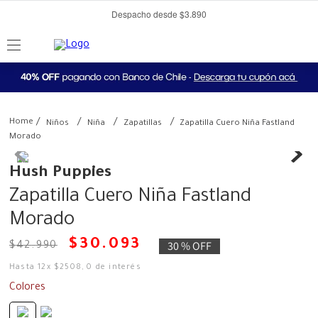
Despacho desde $3.890
Niños
Niña
Zapatillas
Zapatilla Cuero Niña Fastland
Morado
Hush Puppies
Zapatilla Cuero Niña Fastland
Morado
$
30
.
093
30 %
OFF
$
42
.
990
Hasta
12
x
$
2508
,
0
de interés
Colores