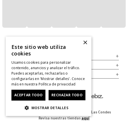
×
Este sitio web utiliza
cookies
Servicio al Consumidor
+
Usamos cookies para personalizar
Legal
+
contenido, anuncios y analizar el tráfico.
Puedes aceptarlas, rechazarlas o
Cuenta
+
configurarlas en 'Mostrar detalles'. Conoce
más en nuestra
Política de privacidad
ACEPTAR TODO
RECHAZAR TODO
MOSTRAR DETALLES
Dirección Oficina: Av. Las Condes #11281 - Las Condes
Revisa nuestras tiendas
aquí
© 2025 Zapatos derechos de autor