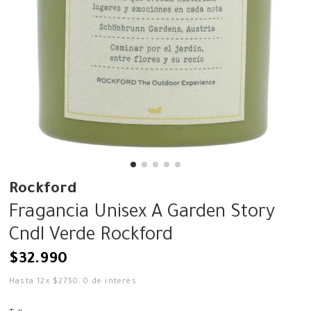
Rockford
Fragancia Unisex A Garden Story
Cndl Verde Rockford
$
32
.
990
Hasta
12
x
$
2750
,
0
de interés