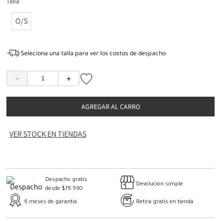
Talla
O/S
Seleciona una talla para ver los costos de despacho
－
＋
AGREGAR AL CARRO
VER STOCK EN TIENDAS
Despacho gratis
Devolución simple
desde $79.990
6 meses de garantía
Retira gratis en tienda