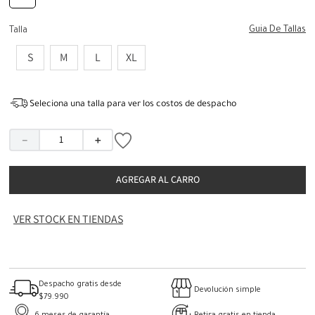
Guia De Tallas
Talla
S
M
L
XL
Seleciona una talla para ver los costos de despacho
－
＋
AGREGAR AL CARRO
VER STOCK EN TIENDAS
Despacho gratis desde
Devolución simple
$79.990