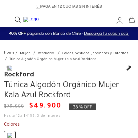
PAGA EN 12 CUOTAS SIN INTERÉS
Mujer
Vestuario
Faldas, Vestidos, Jardineras y Enteritos
Túnica Algodón Orgánico Mujer Kala Azul Rockford
Rockford
Túnica Algodón Orgánico Mujer
Kala Azul Rockford
$
49
.
900
38 %
OFF
$
79
.
990
Hasta
12
x
$
4159
,
0
de interés
Colores