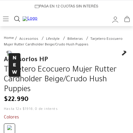
PAGA EN 12 CUOTAS SIN INTERÉS
Accesorios
Lifestyle
Billeteras
Tarjetero Ecocuero
Mujer Rutter Cardholder Beige/Crudo Hush Puppies
Accesorios HP
Tarjetero Ecocuero Mujer Rutter
Cardholder Beige/Crudo Hush
Puppies
$
22
.
990
Hasta
12
x
$
1916
,
0
de interés
Colores