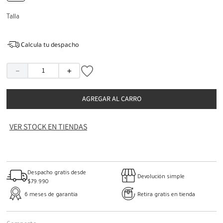
Talla
Calcula tu despacho
－
＋
AGREGAR AL CARRO
VER STOCK EN TIENDAS
Despacho gratis desde
Devolución simple
$79.990
6 meses de garantía
Retira gratis en tienda