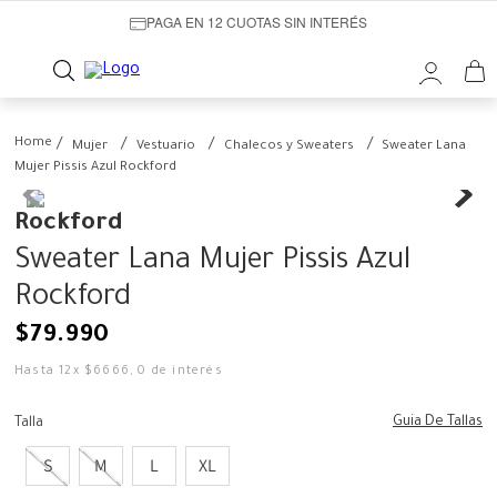
PAGA EN 12 CUOTAS SIN INTERÉS
Mujer
Vestuario
Chalecos y Sweaters
Sweater Lana
Mujer Pissis Azul Rockford
Rockford
Sweater Lana Mujer Pissis Azul
Rockford
$
79
.
990
Hasta
12
x
$
6666
,
0
de interés
Guia De Tallas
Talla
S
M
L
XL