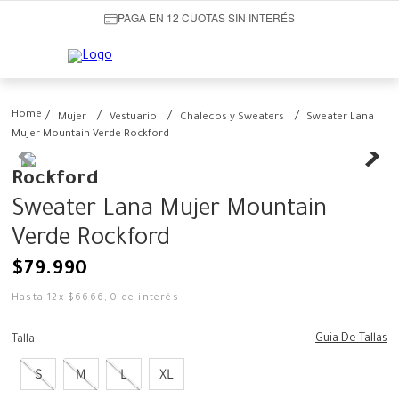
PAGA EN 12 CUOTAS SIN INTERÉS
Mujer
Vestuario
Chalecos y Sweaters
Sweater Lana
Mujer Mountain Verde Rockford
Rockford
Sweater Lana Mujer Mountain
Verde Rockford
$
79
.
990
Hasta
12
x
$
6666
,
0
de interés
Guia De Tallas
Talla
S
M
L
XL