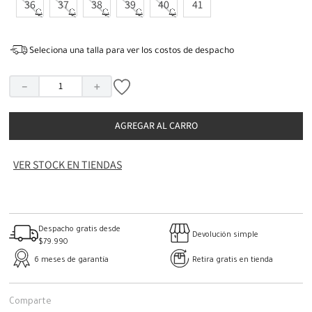
36
37
38
39
40
41
Seleciona una talla para ver los costos de despacho
－
＋
AGREGAR AL CARRO
VER STOCK EN TIENDAS
Despacho gratis desde
Devolución simple
$79.990
6 meses de garantía
Retira gratis en tienda
Comparte