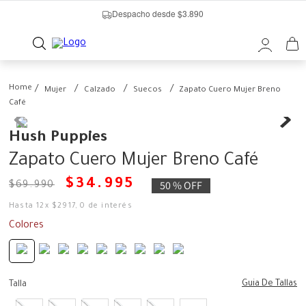
Despacho desde $3.890
Mujer
Calzado
Suecos
Zapato Cuero Mujer Breno
Café
Hush Puppies
Zapato Cuero Mujer Breno Café
$
34
.
995
50 %
OFF
$
69
.
990
Hasta
12
x
$
2917
,
0
de interés
Colores
Guia De Tallas
Talla