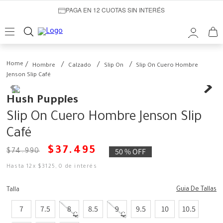
PAGA EN 12 CUOTAS SIN INTERÉS
Hombre
Calzado
Slip On
Slip On Cuero Hombre
Jenson Slip Café
Hush Puppies
Slip On Cuero Hombre Jenson Slip
Café
$
37
.
495
50 %
OFF
$
74
.
990
Hasta
12
x
$
3125
,
0
de interés
Guia De Tallas
Talla
7
7.5
8
8.5
9
9.5
10
10.5