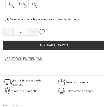
11
11.5
12
Seleciona una talla para ver los costos de despacho
－
＋
AGREGAR AL CARRO
VER STOCK EN TIENDAS
Despacho gratis desde
Devolución simple
$79.990
6 meses de garantía
Retira gratis en tienda
Comparte