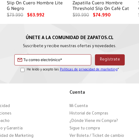
Slip On Cuero Hombre Lite
Zapatilla Cuero Hombre
G Negro
Threshold Slip On Café Cat
$
79
.
990
$
63
.
992
$
99
.
990
$
74
.
990
Suscríbete y recibe nuestras ofertas y novedades.
He leído y acepto las
Políticas de privacidad de marketing
*
Cuenta
acidad
Mi Cuenta
ciones
Historial de Compras
pacho
¿Dónde Viene mi Compra?
o y Garantía
Sigue tu compra
cidad de Marketing
Ver Boleta / Ticket de cambio