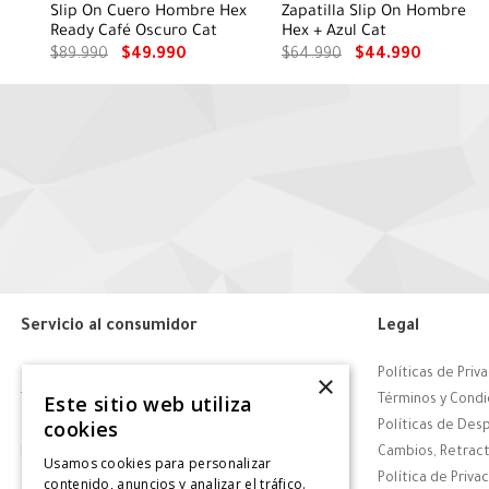
Slip On Cuero Hombre Hex
Zapatilla Slip On Hombre
Ready Café Oscuro Cat
Hex + Azul Cat
$
89
.
990
$
49
.
990
$
64
.
990
$
44
.
990
Servicio al consumidor
Legal
Centro de Ayuda
Políticas de Priv
×
Este sitio web utiliza
Tiendas
Términos y Condi
cookies
Contáctanos
Políticas de Des
Retiro en tienda
Cambios, Retract
Usamos cookies para personalizar
Giftcard
Política de Priva
contenido, anuncios y analizar el tráfico.