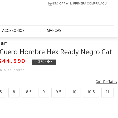
15% OFF en tu PRIMERA COMPRA AQUÍ
ACCESORIOS
MARCAS
lar
 Cuero Hombre Hex Ready Negro Cat
$
44
.
990
50 %
OFF
50
,
0
de interés
Guia De Tallas
5
8
8.5
9
9.5
10
10.5
11