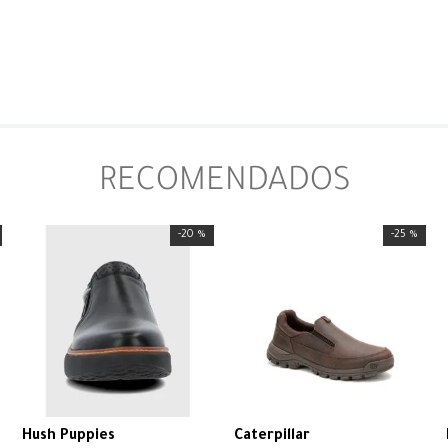
RECOMENDADOS
-
20 %
-
25 %
Hush Puppies
Caterpillar