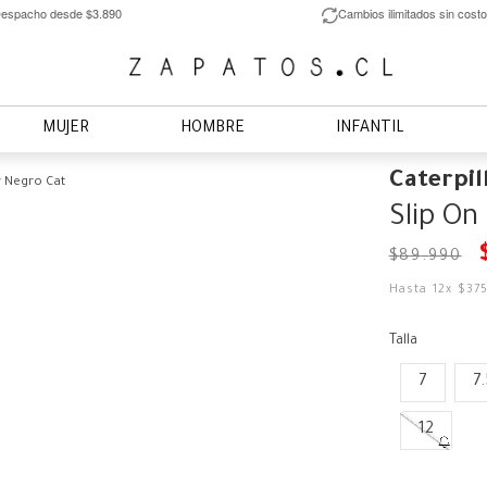
espacho desde $3.890
Cambios ilimitados sin costo
MUJER
HOMBRE
INFANTIL
Caterpil
 Negro Cat
Slip On
$
89
.
990
Hasta
12
x
$
37
Talla
7
7.
12