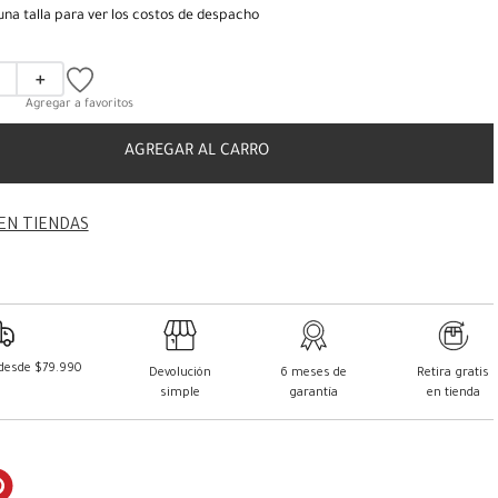
una talla para ver los costos de despacho
＋
AGREGAR AL CARRO
EN TIENDAS
 desde $79.990
Devolución
6 meses de
Retira gratis
simple
garantía
en tienda