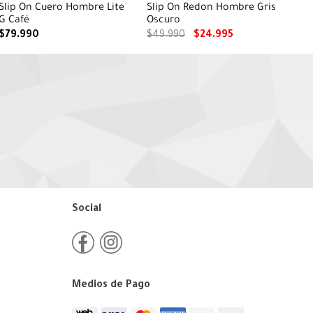
Slip On Cuero Hombre Lite
Slip On Redon Hombre Gris
G Café
Oscuro
$
79
.
990
$
49
.
990
$
24
.
995
Social
Medios de Pago