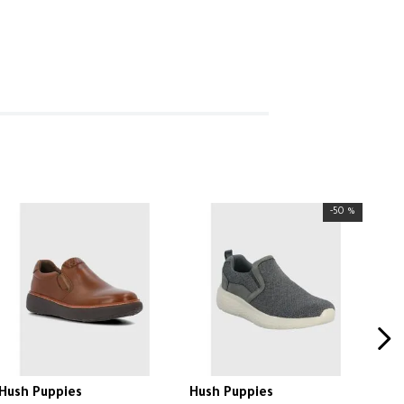
-
50 %
Hush Puppies
Hush Puppies