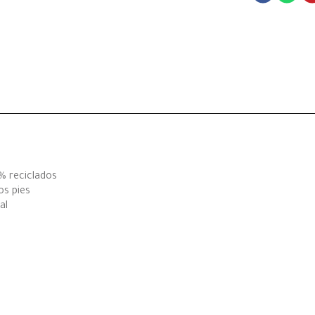
0% reciclados
os pies
al