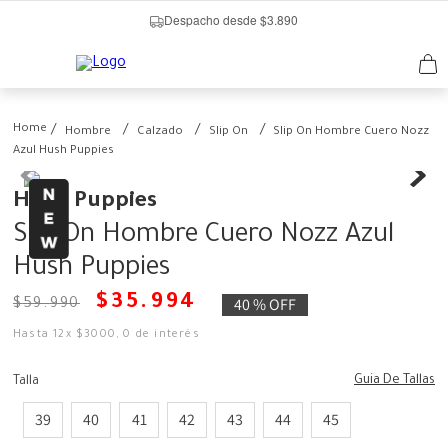
Despacho desde $3.890
Hombre
Calzado
Slip On
Slip On Hombre Cuero Nozz
Azul Hush Puppies
Hush Puppies
Slip On Hombre Cuero Nozz Azul
Hush Puppies
$
35
.
994
40 %
OFF
$
59
.
990
Hasta
12
x
$
3000
,
0
de interés
Guia De Tallas
Talla
39
40
41
42
43
44
45