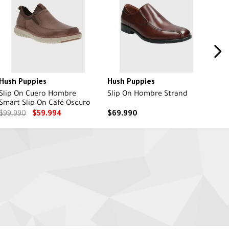
Hush Puppies
Hush Puppies
Slip On Cuero Hombre
Slip On Hombre Strand
Smart Slip On Café Oscuro
$
99
.
990
$
59
.
994
$
69
.
990