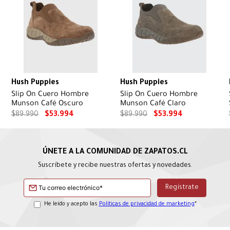
Hush Puppies
Hush Puppies
Slip On Cuero Hombre
Slip On Cuero Hombre
Munson Café Oscuro
Munson Café Claro
$
89
.
990
$
53
.
994
$
89
.
990
$
53
.
994
Suscríbete y recibe nuestras ofertas y novedades.
He leído y acepto las
Políticas de privacidad de marketing
*