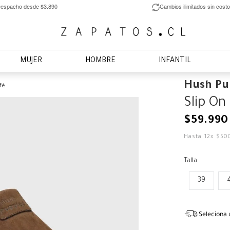
espacho desde $3.890
Cambios ilimitados sin costo
MUJER
HOMBRE
INFANTIL
Hush Pu
fé
Slip On
$
59
.
990
Hasta
12
x
$
50
Talla
39
Seleciona 