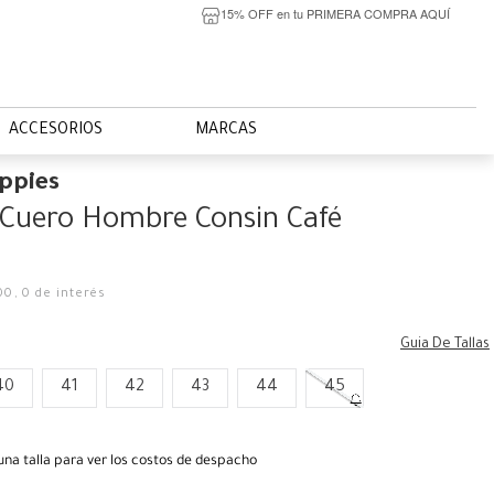
15% OFF en tu PRIMERA COMPRA AQUÍ
ACCESORIOS
MARCAS
ppies
 Cuero Hombre Consin Café
00
,
0
de interés
Guia De Tallas
40
41
42
43
44
45
una talla para ver los costos de despacho