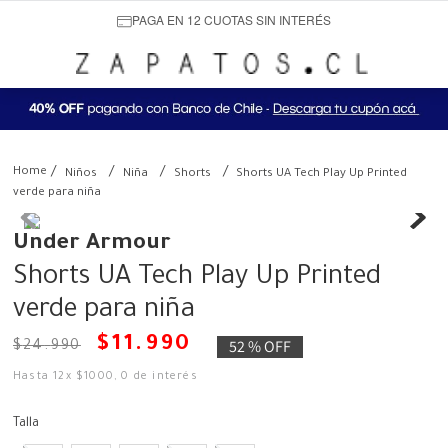
PAGA EN 12 CUOTAS SIN INTERÉS
Niños
Niña
Shorts
Shorts UA Tech Play Up Printed
verde para niña
Under Armour
Shorts UA Tech Play Up Printed
verde para niña
$
11
.
990
52 %
OFF
$
24
.
990
Hasta
12
x
$
1000
,
0
de interés
Talla