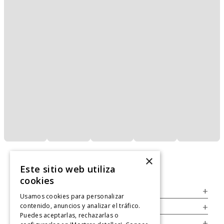
×
Este sitio web utiliza
cookies
Servicio al Consumidor
+
Usamos cookies para personalizar
contenido, anuncios y analizar el tráfico.
Legal
+
Puedes aceptarlas, rechazarlas o
Cuenta
+