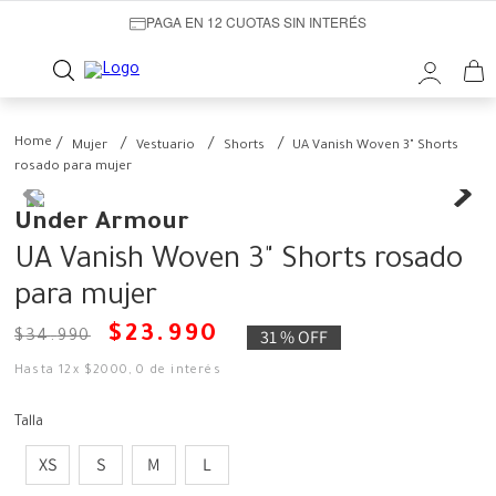
PAGA EN 12 CUOTAS SIN INTERÉS
Mujer
Vestuario
Shorts
UA Vanish Woven 3" Shorts
rosado para mujer
Under Armour
UA Vanish Woven 3" Shorts rosado
para mujer
$
23
.
990
31 %
OFF
$
34
.
990
Hasta
12
x
$
2000
,
0
de interés
Talla
XS
S
M
L