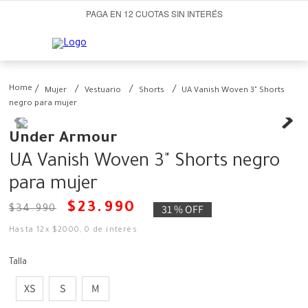
PAGA EN 12 CUOTAS SIN INTERÉS
Mujer
Vestuario
Shorts
UA Vanish Woven 3" Shorts
negro para mujer
Under Armour
UA Vanish Woven 3" Shorts negro
para mujer
$
23
.
990
31 %
OFF
$
34
.
990
Hasta
12
x
$
2000
,
0
de interés
Talla
XS
S
M