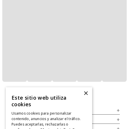
×
Este sitio web utiliza
cookies
Servicio al Consumidor
+
Usamos cookies para personalizar
contenido, anuncios y analizar el tráfico.
Legal
+
Puedes aceptarlas, rechazarlas o
Cuenta