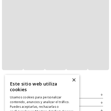
×
Este sitio web utiliza
cookies
Servicio al Consumidor
+
Usamos cookies para personalizar
contenido, anuncios y analizar el tráfico.
Legal
+
Puedes aceptarlas, rechazarlas o
Cuenta
+