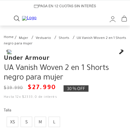
PAGA EN 12 CUOTAS SIN INTERÉS
Mujer
Vestuario
Shorts
UA Vanish Woven 2 en 1 Shorts
negro para mujer
Under Armour
UA Vanish Woven 2 en 1 Shorts
negro para mujer
$
27
.
990
30 %
OFF
$
39
.
990
Hasta
12
x
$
2333
,
0
de interés
Talla
XS
S
M
L