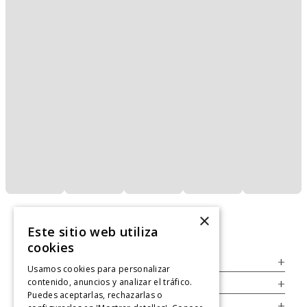
×
Este sitio web utiliza
cookies
Servicio al Consumidor
+
Usamos cookies para personalizar
contenido, anuncios y analizar el tráfico.
Legal
+
Puedes aceptarlas, rechazarlas o
Cuenta
+