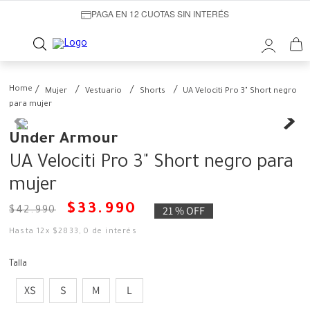
PAGA EN 12 CUOTAS SIN INTERÉS
Mujer
Vestuario
Shorts
UA Velociti Pro 3" Short negro
para mujer
Under Armour
UA Velociti Pro 3" Short negro para
mujer
$
33
.
990
21 %
OFF
$
42
.
990
Hasta
12
x
$
2833
,
0
de interés
Talla
XS
S
M
L