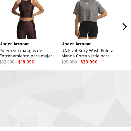
Under Armour
Under Armour
Polera sin mangas de
UA Rival Boxy Wash Polera
Entrenamiento para mujer
Manga Corta verde para
Motion Shine café Under
mujer
$
32
.
990
$
18
.
990
$
29
.
990
$
20
.
990
Armour.