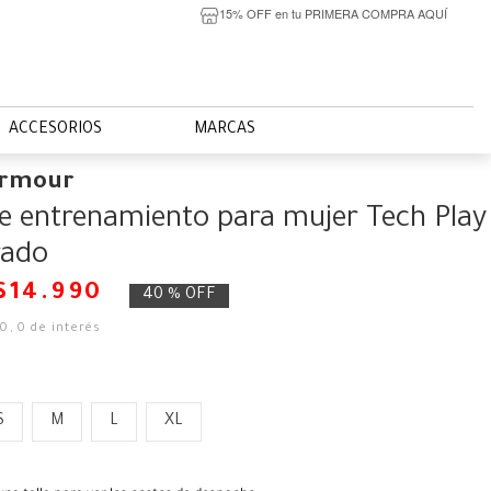
15% OFF en tu PRIMERA COMPRA AQUÍ
ACCESORIOS
MARCAS
Armour
e entrenamiento para mujer Tech Play
ado
$
14
.
990
40 %
OFF
50
,
0
de interés
S
M
L
XL