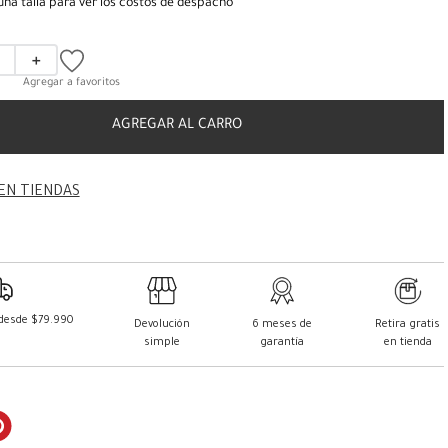
una talla para ver los costos de despacho
＋
AGREGAR AL CARRO
EN TIENDAS
 desde $79.990
Devolución
6 meses de
Retira gratis
simple
garantía
en tienda