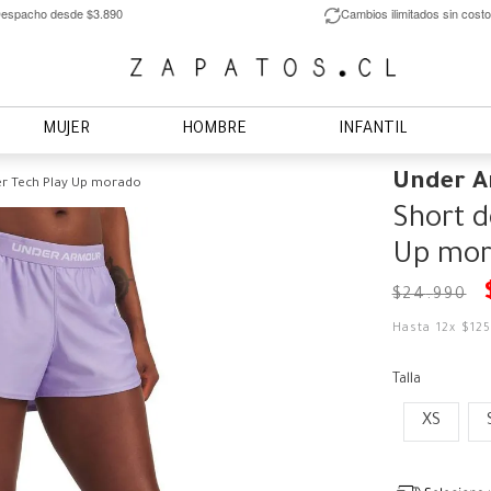
espacho desde $3.890
Cambios ilimitados sin costo
MUJER
HOMBRE
INFANTIL
Under 
er Tech Play Up morado
Short d
Up mor
$
24
.
990
Hasta
12
x
$
12
Talla
XS