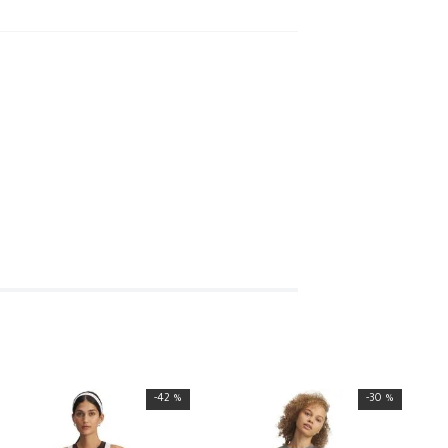
-
42 %
-
30 %