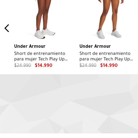
Under Armour
Under Armour
Short de entrenamiento
Short de entrenamiento
para mujer Tech Play Up
para mujer Tech Play Up
rosado
Azul
$
24
.
990
$
14
.
990
$
24
.
990
$
14
.
990