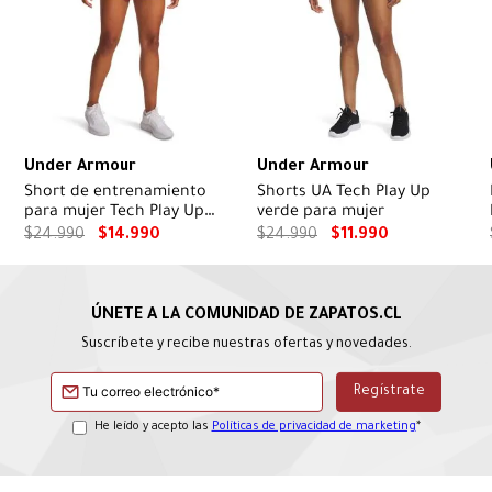
Under Armour
Under Armour
Short de entrenamiento
Shorts UA Tech Play Up
para mujer Tech Play Up
verde para mujer
rojo
$
24
.
990
$
14
.
990
$
24
.
990
$
11
.
990
Suscríbete y recibe nuestras ofertas y novedades.
He leído y acepto las
Políticas de privacidad de marketing
*