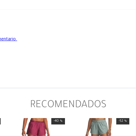
mentario.
RECOMENDADOS
-
40 %
-
52 %